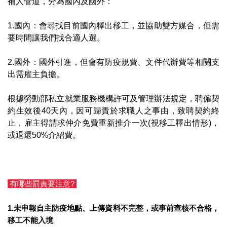
補人管道，分為國內及國外：
1.國內：會尋找目前國內釋出移工，並協助雙方媒合，但需
要時間讓我們找合適人選。
2.國外：國外引進，但會有防疫規費、文件代辦費等相關支
出需雇主負擔。
根據勞動部私立就業服務機構許可及管理辦法規定，聘僱契
約生效後40天內，因可歸責於求職人之事由，致聘契約終
止，雇主得請求仲介免費重新推介一次(視移工釋出情形)，
或退還50%介紹費。
有哪些罰責要注意?
1.未申報自主防疫地點、上傳資料不完整，或事前查核不合格，
移工不能入境