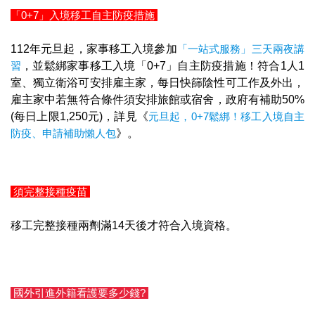
「0+7」入境移工自主防疫措施
112年元旦起，家事移工入境參加
「一站式服務」三天兩夜講
習
，並鬆綁家事移工入境「0+7」自主防疫措施！符合1人1
室、獨立衛浴可安排雇主家，每日快篩陰性可工作及外出，
雇主家中若無符合條件須安排旅館或宿舍，政府有補助50%
(每日上限1,250元)，詳見《
元旦起，0+7鬆綁！移工入境自主
防疫、申請補助懶人包
》。
須完整接種疫苗
移工完整接種兩劑滿14天後才符合入境資格。
國外引進外籍看護要多少錢?