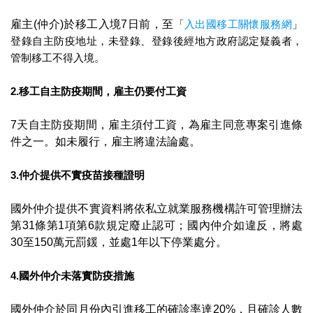
雇主(仲介)於移工入境7日前，至
「
入出國移工關懷服務網
」
登錄自主防疫地址，未登錄、登錄後經地方政府認定疑義者，
管制移工不得入境。
2.移工自主防疫期間，雇主仍要付工資
7天自主防疫期間，雇主須付工資，為雇主同意專案引進條
件之一。如未履行，雇主將違法論處。
3.仲介提供不實疫苗接種證明
國外仲介提供不實資料將依私立就業服務機構許可管理辦法
第31條第1項第6款規定廢止認可；國內仲介如違反，將處
30至150萬元罰鍰，並處1年以下停業處分。
4.國外仲介未落實防疫措施
國外仲介於同月份內引進移工的確診率達20%，且確診人數