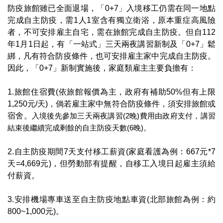
防疫旅館雖已全面退場，「0+7」入境移工仍需在同一地點
完成自主防疫，需1人1室含有獨立衛浴，原本重症高風險
者，不可安排雇主自宅，需在旅館完成自主防疫。但自112
年1月1日起，有「一站式」三天兩夜講習新制及「0+7」鬆
綁，凡有符合防疫條件，也可安排雇主家中完成自主防疫。
因此，「0+7」新制實施後，家庭類雇主主要負擔有：
1.旅館住宿費(依旅館報價為主，政府有補助50%但有上限
1,250元/天)，倘若雇主家中無符合防疫條件，須安排旅館或
宿舍。
入境後先參加三天兩夜講習(2晚)費用由政府支付，講習
結束後繼續完成剩餘的自主防疫天數(6晚)。
2.自主防疫期間7天支付移工薪資(家庭看護為例：667元*7
天=4,669元)，但勞動部有提醒，自移工入境日起雇主須給
付薪資。
3.安排機場專車送至自主防疫地點車資(北部旅館為例：約
800~1,000元)。