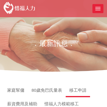
．最新訊息．
家庭幫傭
80歲免巴氏量表
移工申請
薪資費用及補助
惜福人力模範移工