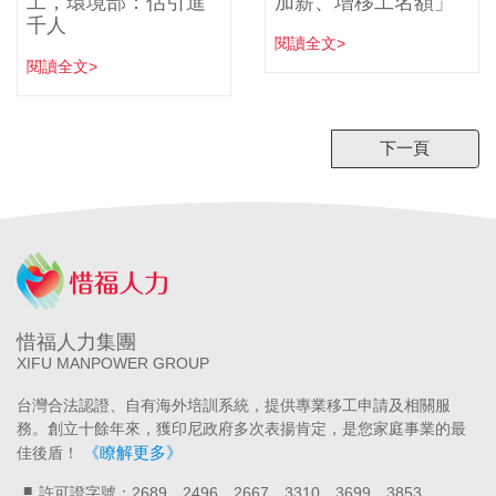
工，環境部：估引進
加薪、增移工名額」
千人
閱讀全文>
閱讀全文>
下一頁
惜福人力集團
XIFU MANPOWER GROUP
台灣合法認證、自有海外培訓系統，提供專業移工申請及相關服
務。創立十餘年來，獲印尼政府多次表揚肯定，是您家庭事業的最
《瞭解更多》
佳後盾！
許可證字號：2689、2496、2667、3310、3699、3853