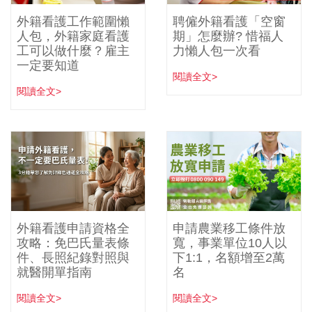
外籍看護工作範圍懶
聘僱外籍看護「空窗
人包，外籍家庭看護
期」怎麼辦? 惜福人
工可以做什麼？雇主
力懶人包一次看
一定要知道
閱讀全文>
閱讀全文>
外籍看護申請資格全
申請農業移工條件放
攻略：免巴氏量表條
寬，事業單位10人以
件、長照紀錄對照與
下1:1，名額增至2萬
就醫開單指南
名
閱讀全文>
閱讀全文>