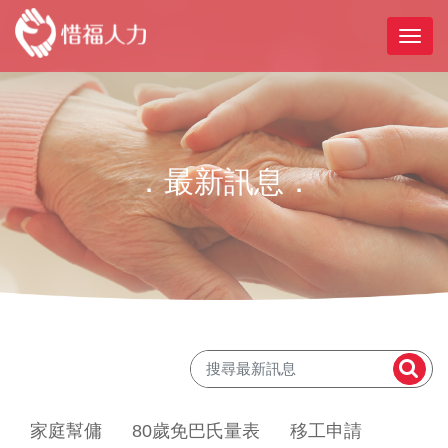
．最新訊息．
家庭幫傭
80歲免巴氏量表
移工申請