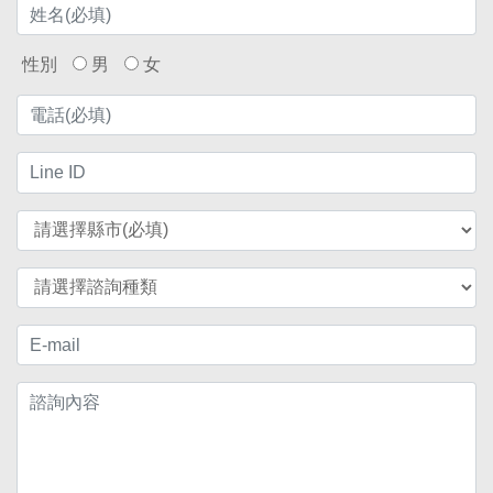
性別
男
女