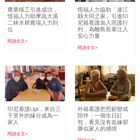
農業移工引進成功，
惜福人力協助「連江
惜福人力助摩蔬大溪
縣大同之家」引進印
二林水耕農場人力到
尼籍看護加入照護行
位
列，為離島長輩注入
安心力量
閱讀全文>
閱讀全文>
印尼看護Upi，來自三
外籍看護把照顧變成
千里外的緣分成為一
陪伴：一個生日紅
家人
包，看見沒有血緣卻
勝似家人的感情
閱讀全文>