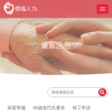
．最新訊息．
家庭幫傭
80歲免巴氏量表
移工申請