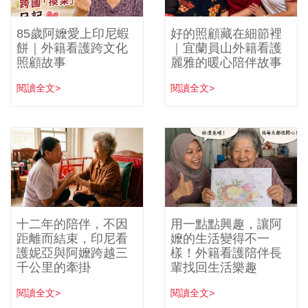
85歲阿嬤愛上印尼蝦
好的照顧藏在細節裡
餅｜外籍看護跨文化
｜宜蘭員山外籍看護
照顧故事
麗雅的暖心陪伴故事
閱讀全文>
閱讀全文>
十二年的陪伴，不因
用一點點興趣，讓阿
距離而結束，印尼看
嬤的生活變得不一
護妮亞與阿嬤跨越三
樣！外籍看護陪伴長
千公里的牽掛
輩找回生活樂趣
閱讀全文>
閱讀全文>