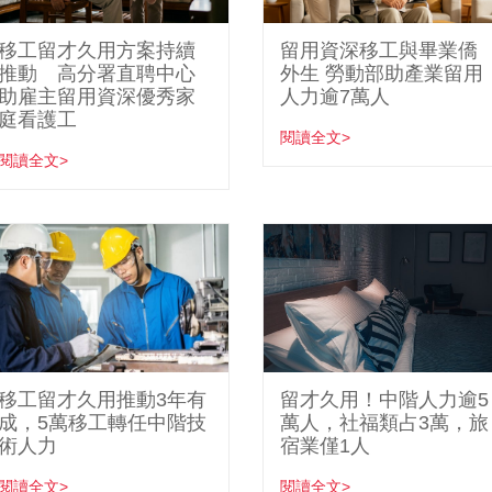
移工留才久用方案持續
留用資深移工與畢業僑
推動 高分署直聘中心
外生 勞動部助產業留用
助雇主留用資深優秀家
人力逾7萬人
庭看護工
閱讀全文>
閱讀全文>
移工留才久用推動3年有
留才久用！中階人力逾5
成，5萬移工轉任中階技
萬人，社福類占3萬，旅
術人力
宿業僅1人
閱讀全文>
閱讀全文>