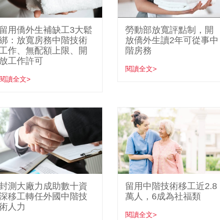
留用僑外生補缺工3大鬆
勞動部放寬評點制，開
綁：放寬房務中階技術
放僑外生讀2年可從事中
工作、無配額上限、開
階房務
放工作許可
閱讀全文>
閱讀全文>
封測大廠力成助數十資
留用中階技術移工近2.8
深移工轉任外國中階技
萬人，6成為社福類
術人力
閱讀全文>