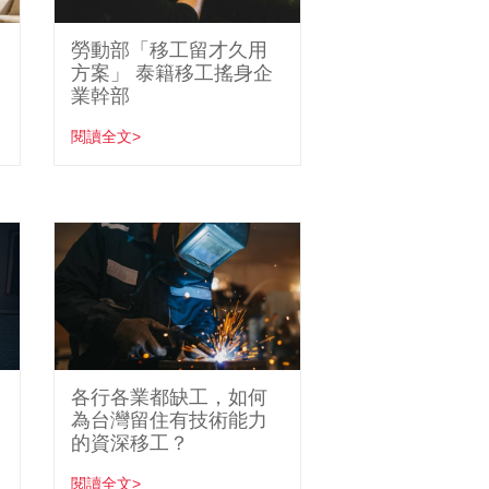
勞動部「移工留才久用
方案」 泰籍移工搖身企
業幹部
閱讀全文>
各行各業都缺工，如何
為台灣留住有技術能力
的資深移工？
閱讀全文>