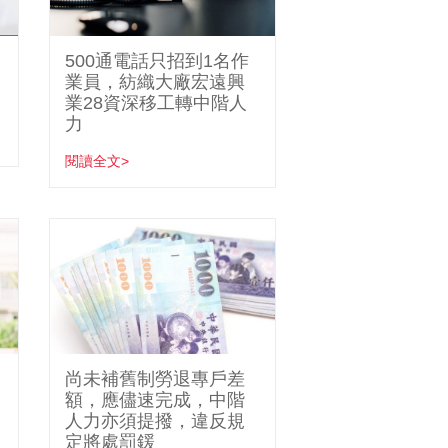
500通電話只招到1名作
業員，紡織大廠宏遠興
業28資深移工轉中階人
力
閱讀全文>
尚未補舊制勞退專戶差
額，應儘速完成，中階
人力亦須提撥，違反規
定將處罰鍰