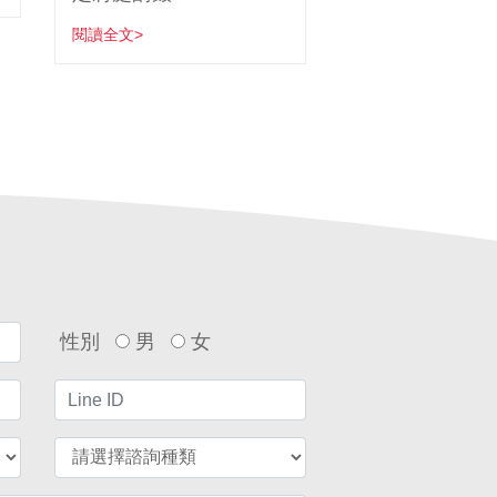
閱讀全文>
性別
男
女