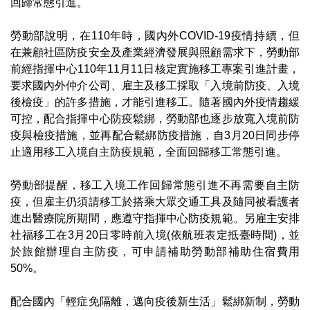
回歸常態引進。
勞動部說明，在110年時，國內外COVID-19疫情持續，但
在兼顧社區防疫安全及產業經濟發展與照顧需求下，勞動部
前經指揮中心110年11月11日核定實施移工專案引進計畫，
要求國內外仲介公司、雇主及移工採取「入境前防疫、入境
後檢疫」的許多措施，才能引進移工。隨著國內外疫情趨緩
可控，配合指揮中心防疫鬆綁，勞動部也逐步放寬入境前防
疫與檢疫措施，並再配合鬆綁防疫措施，自3月20日同步停
止適用移工入境自主防疫規範，全面回歸移工常態引進。
勞動部提醒，移工入境工作回歸常態引進不再需要自主防
疫，但雇主仍須請移工於搭乘大眾交通工具及隨同被看護者
進出醫療院所期間，應遵守指揮中心防疫規範。另雇主安排
社福移工在3月20日零時前入境(依航班表定抵臺時間)，並
於旅館辦理自主防疫，可申請補助勞動部補助住宿費用
50%。
配合國內「輕症免隔離，邁向疫後新生活」鬆綁新制，勞動