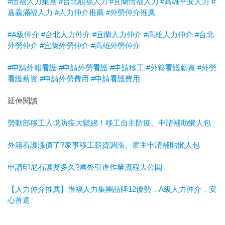
#惜福人力集團
#台北順福人力
#宜蘭惜福人力
#高雄平安人力
#
嘉義滿福人力
#人力仲介推薦
#外勞仲介推薦
#A級仲介
#台北人力仲介
#宜蘭人力仲介
#高雄人力仲介
#台北
外勞仲介
#宜蘭外勞仲介
#高雄外勞仲介
#申請外籍看護
#申請外勞看護
#申請移工
#外籍看護薪資
#外勞
看護薪資
#申請外勞費用
#申請看護費用
延伸閱讀
勞動部移工入境防疫大鬆綁！移工自主防疫、申請補助懶人包
外籍看護漲價了?家事移工薪資調漲、雇主申請補貼懶人包
申請印尼看護要多久?國外引進作業流程大公開
【人力仲介推薦】惜福人力集團品牌12優勢，A級人力仲介，安
心首選