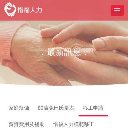
．最新訊息．
家庭幫傭
80歲免巴氏量表
移工申請
薪資費用及補助
惜福人力模範移工