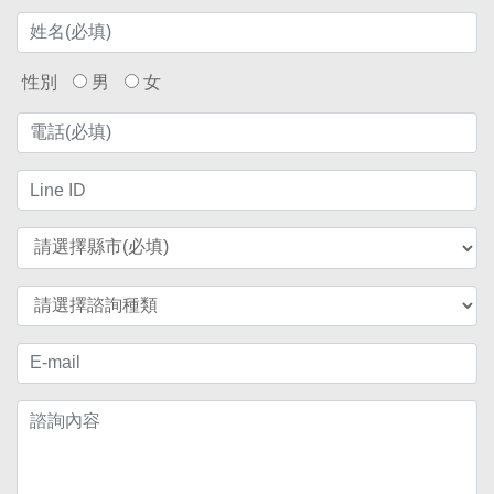
性別
男
女