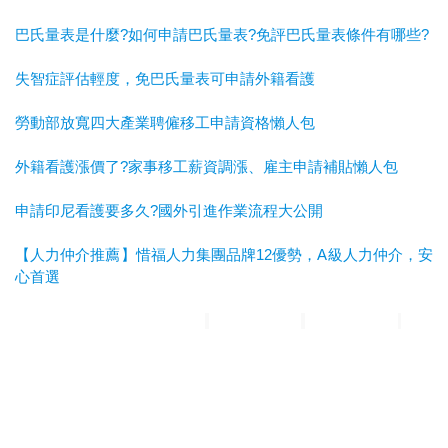
巴氏量表是什麼?如何申請巴氏量表?免評巴氏量表條件有哪些?
失智症評估輕度，免巴氏量表可申請外籍看護
勞動部放寬四大產業聘僱移工申請資格懶人包
外籍看護漲價了?家事移工薪資調漲、雇主申請補貼懶人包
申請印尼看護要多久?國外引進作業流程大公開
【人力仲介推薦】惜福人力集團品牌12優勢，A級人力仲介，安
心首選
惜福人力集團
台北順福人力
宜蘭惜福人力
高雄平安人力
嘉義
滿福人力
台中興順人力
人力仲介推薦
外勞仲介推薦
雲林外勞
仲介推薦
雲林人力仲介推薦
A級仲介
台北人力仲介
宜蘭人力仲介
高雄人力仲介
台中人力仲
介
嘉義人力仲介
台北外勞仲介
宜蘭外勞仲介
高雄外勞仲介
台