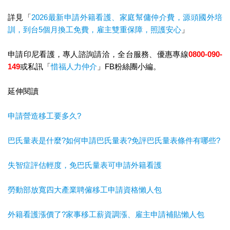
詳見「
2026最新申請外籍看護、家庭幫傭仲介費，源頭國外培
訓，到台5個月換工免費，雇主雙重保障，照護安心
」
申請印尼看護，專人諮詢請洽，全台服務、優惠專線
0800-090-
149
或私訊「
惜福人力仲介
」FB粉絲團小編。
延伸閱讀
申請營造移工要多久?
巴氏量表是什麼?如何申請巴氏量表?免評巴氏量表條件有哪些?
失智症評估輕度，免巴氏量表可申請外籍看護
勞動部放寬四大產業聘僱移工申請資格懶人包
外籍看護漲價了?家事移工薪資調漲、雇主申請補貼懶人包