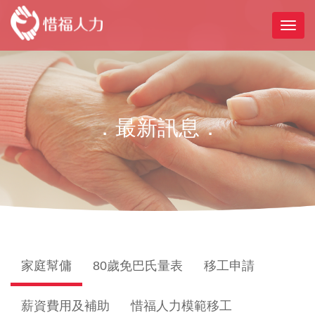
．最新訊息．
家庭幫傭
80歲免巴氏量表
移工申請
薪資費用及補助
惜福人力模範移工