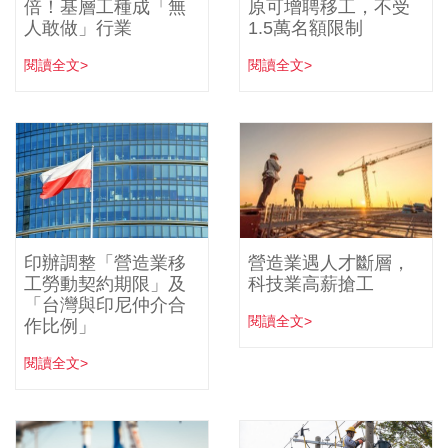
倍！基層工種成「無
原可增聘移工，不受
人敢做」行業
1.5萬名額限制
閱讀全文>
閱讀全文>
印辦調整「營造業移
營造業遇人才斷層，
工勞動契約期限」及
科技業高薪搶工
「台灣與印尼仲介合
閱讀全文>
作比例」
閱讀全文>