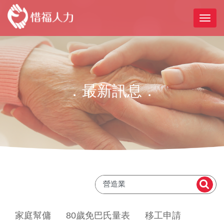
．最新訊息．
家庭幫傭
80歲免巴氏量表
移工申請