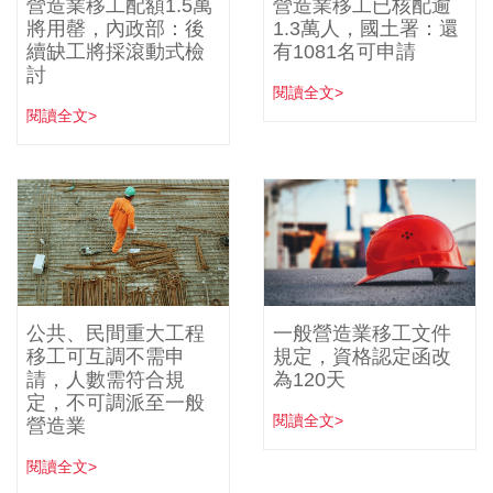
營造業移工配額1.5萬
營造業移工已核配逾
將用罄，內政部：後
1.3萬人，國土署：還
續缺工將採滾動式檢
有1081名可申請
討
閱讀全文>
閱讀全文>
公共、民間重大工程
一般營造業移工文件
移工可互調不需申
規定，資格認定函改
請，人數需符合規
為120天
定，不可調派至一般
閱讀全文>
營造業
閱讀全文>