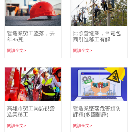
營造業勞工墜落，去
比照營造業，台電包
年85死
商引進移工有解
閱讀全文>
閱讀全文>
高雄市勞工局訪視營
營造業墜落危害預防
造業移工
課程(多國翻譯)
閱讀全文>
閱讀全文>