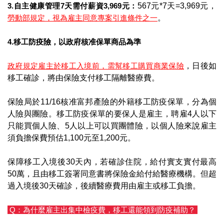
3.
自主健康管理7天需付薪資3,969元：
567元*7天=3,969元，
勞動部規定，視為雇主同意專案引進條件之一
。
4.移工防疫險，以政府核准保單商品為準
政府規定雇主於移工入境前，需幫移工購買商業保險
，日後如
移工確診，將由保險支付移工隔離醫療費。
保險局於11/16核准富邦產險的外籍移工防疫保單，分為個
人險與團險。移工防疫保單的要保人是雇主，聘雇4人以下
只能買個人險、5人以上可以買團體險，以個人險來說雇主
須負擔保費預估1,100元至1,200元。
保障移工入境後30天內，若確診住院，給付實支實付最高
50萬，且由移工簽署同意書將保險金給付給醫療機構。但超
過入境後30天確診，後續醫療費用由雇主或移工負擔。
Q
：為什麼雇主出集中檢疫費，移工還能領到防疫補助？