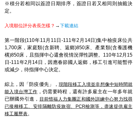
※積分若相同以簽證日期排序，簽證日若又相同則抽籤決
定。
入境順位評分表長怎樣？
→
下載連結
第一階段(110年11月11日-111年2月14日)集中檢疫床位共
1,700床，家庭類(含新聘、返鄉)850床、產業類(含養護機
構)850床，且指揮中心還會視情況彈性調整。110年12月15
日-111年2月14日，因應春節國人返鄉，移工引進可能暫停
或減少，待指揮中心決定。
綜上，因「防疫優先」，
現階段移工入境並非想像中短時間就
能入境台灣工作
，仍需要時程，還有許多雇主在一年多年就
已辦國外引進，
目前惜福人力集團正和國外訓練中心努力找尋
已接種移工、安排隔離防疫旅宿、
PCR
檢測等，盡速提供雇主
移工履歷表
。