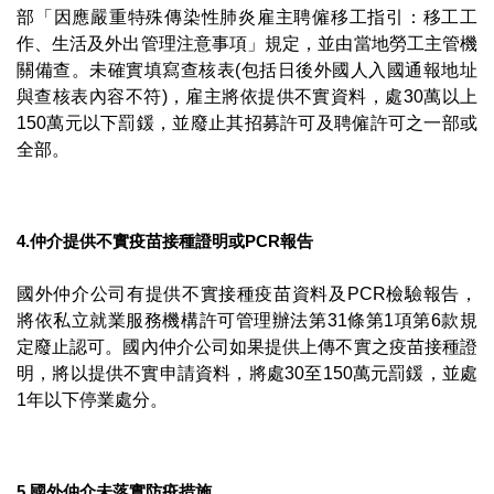
部「因應嚴重特殊傳染性肺炎雇主聘僱移工指引：移工工
作、生活及外出管理注意事項」規定，並由當地勞工主管機
關備查。未確實填寫查核表(包括日後外國人入國通報地址
與查核表內容不符)，雇主將依提供不實資料，處30萬以上
150萬元以下罰鍰，並廢止其招募許可及聘僱許可之一部或
全部。
4.仲介提供不實疫苗接種證明或PCR
報告
國外仲介公司有提供不實接種疫苗資料及PCR檢驗報告，
將依私立就業服務機構許可管理辦法第31條第1項第6款規
定廢止認可。國內仲介公司如果提供上傳不實之疫苗接種證
明，將以提供不實申請資料，將處30至150萬元罰鍰，並處
1年以下停業處分。
5.國外仲介未落實防疫措施