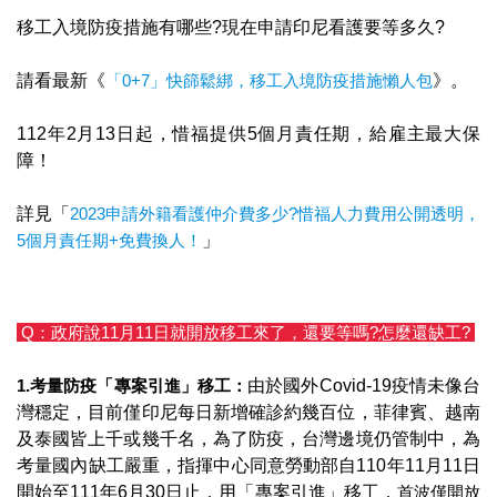
移工入境防疫措施有哪些?現在申請印尼看護要等多久?
請看最新​《
「0+7」快篩鬆綁，移工入境防疫措施懶人包
》。
112年2月13日起，惜福提供5個月責任期，給雇主最大保
障！
詳見「
2023申請外籍看護仲介費多少?惜福人力費用公開透明，
5個月責任期+免費換人！
」
Q：政府說11月11日就開放移工來了，還要等嗎?怎麼還缺工?
1.考量防疫「專案引進」移工：
由於國外Covid-19疫情未像台
灣穩定，目前僅印尼每日新增確診約幾百位，菲律賓、越南
及泰國皆上千或幾千名，為了防疫，台灣邊境仍管制中，為
考量國內缺工嚴重，指揮中心同意勞動部自110年11月11日
開始至111年6月30日止，用「專案引進」移工，
首波僅開放