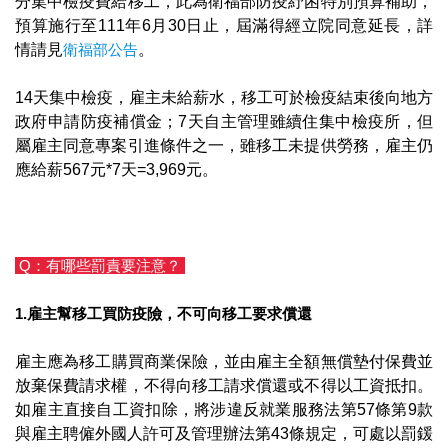
分集中檢疫費給移工，此為衛福部防疫紓困特別預算補助，
預算施行至111年6月30日止，屆滿得經立院同意延長，詳
情請見
衛福部公告
。
14天集中檢疫，雇主未給薪水，移工可於檢疫結束後向地方
政府申請防疫補償金；7天自主管理雖續住集中檢疫所，但
屬雇主同意專案引進條件之一，雖移工未提供勞務，雇主仍
應給薪567元*7天=3,969元。
Q：有哪些罰責要注意？
1.雇主幫移工買防疫險，不可向移工要求償還
​​​雇主應為移工購買商業保險，並由雇主全額無償墊付保費並
放棄保費請求權，不得向移工請求償還或不得以工資抵扣。
如雇主直接自工資扣除，將涉違反就業服務法第57條第9款
與雇主聘僱外國人許可及管理辦法第43條規定，可處以罰鍰