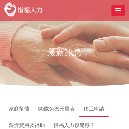
．最新訊息．
家庭幫傭
80歲免巴氏量表
移工申請
薪資費用及補助
惜福人力模範移工