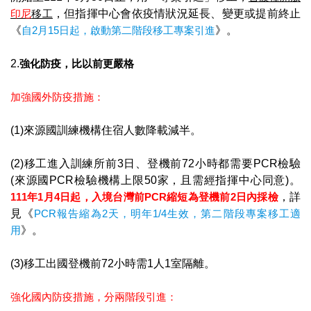
印尼
移工
，但指揮中心會依疫情狀況延長、變更或提前終止
《
自2月15日起，啟動第二階段移工專案引進
》。
2.
強化防疫，比以前更嚴格
加強國外防疫措施：
(1)來源國訓練機構住宿人數降載減半。
(2)移工進入訓練所前3日、登機前72小時都需要PCR檢驗
(來源國PCR檢驗機構上限50家，且需經指揮中心同意)。
111年1月4日起，入境台灣前PCR縮短為登機前2日內採檢
，詳
見《
PCR報告縮為2天，明年1/4生效，第二階段專案移工適
用
》。
(3)移工出國登機前72小時需1人1室隔離。
強化國內防疫措施，分兩階段引進：