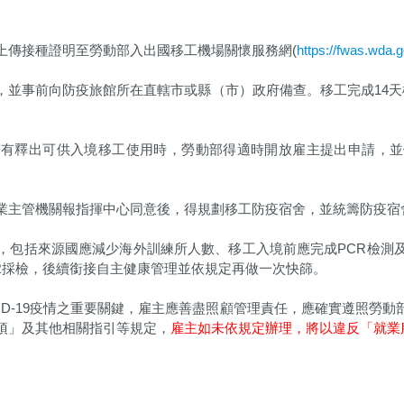
上傳接種證明至勞動部入出國移工機場關懷服務網(
https://fwas.wda.g
，並事前向防疫旅館所在直轄市或縣（市）政府備查。移工完成14天
若有釋出可供入境移工使用時，勞動部得適時開放雇主提出申請，並
業主管機關報指揮中心同意後，得規劃移工防疫宿舍，並統籌防疫宿
，包括來源國應減少海外訓練所人數、移工入境前應完成PCR檢測
CR採檢，後續銜接自主健康管理並依規定再做一次快篩。
ID-19疫情之重要關鍵，雇主應善盡照顧管理責任，應確實遵照勞
項」及其他相關指引等規定，
雇主如未依規定辦理，將以違反「就業