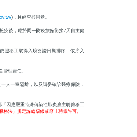
ov.tw/
)，且經查核同意。
檢疫後，應於同一防疫旅館銜接7天自主健
依照移工取得入境簽證日期排序，依序入
舍管理責任。
及一人一室隔離，以及購妥確診醫療保險，
動部「因應嚴重特殊傳染性肺炎雇主聘僱移工
服務法」規定論處罰鍰或廢止聘僱許可。