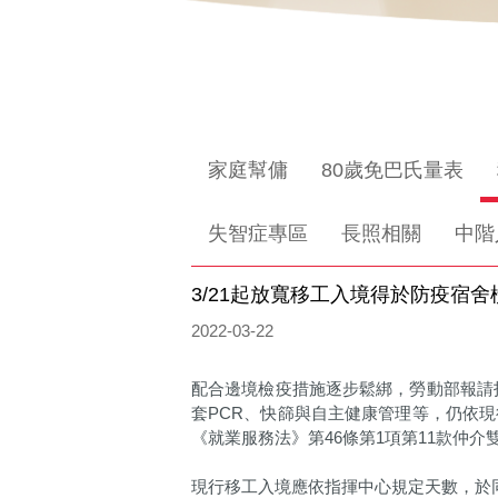
家庭幫傭
80歲免巴氏量表
失智症專區
長照相關
中階
3/21起放寬移工入境得於防疫宿
2022-03-22
配合邊境檢疫措施逐步鬆綁，勞動部報請指
套PCR、快篩與自主健康管理等，仍依
《就業服務法》第46條第1項第11款仲
現行移工入境應依指揮中心規定天數，於