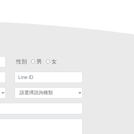
性別
男
女