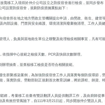
起，放寬移工入境得於仲介公司設立之防疫宿舍進行檢疫，並同步發布「C
公司設置防疫宿舍，規劃防疫措施重點如下：
向宿舍所在地之地方勞政主管機關提出申請，由勞政、衛生、建管
間及內部設備、門禁與安全維護、環境清潔與廢棄物清理、工作人員健
管理人，負責與當地衛生單位之聯繫及統理檢疫相關事宜，凡有可
，依指揮中心規範之檢疫天數、PCR及快篩次數辦理。
劃辦理抽查，並查核移工檢疫是否符合相關規範。
發生群聚感染案例，為加強防疫宿舍工作人員落實每個防疫環節，
能，落實防疫。勞動部刻正規劃首次教育訓練，將於課程、師資、
。
步鬆綁，考量移工在臺有雙語翻譯人員提供翻譯工作，及由廚師從事
及有效控管風險下，自111年3月21日起，同步開放仲介雙語人員