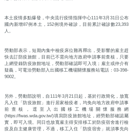
本土疫情多點爆發，中央流行疫情指揮中心111年3月31日公布
國內新增87例本土，152例境外確診，目前累計確診數23,393
人。
勞動部表示，短期內集中檢疫床位難再釋出，受影響的雇主趕
快去訂防疫旅館，目前已不需向地方政府申請事前查核，只要
上網登錄防疫旅館地址，勞動部確認即可入境；雇主或仲介有
疑義，可電洽勞動部入出國移工機場關懷服務站電話：03-398-
9002。
另外，勞動部說明，自111年3月21日起，基於行政簡化，放寬
凡入住「防疫旅館」進行居家檢疫者，均免向地方政府申請事
前查核，逕至入出國移工機場關懷服務網
(https://fwas.wda.gov.tw/)填寫防疫旅館地址，經勞動部確認屬
實，即可入境。同日也放寬雇主得安排移工於防疫宿舍進行檢
疫及自主健康管理，不過，移工入住「防疫宿舍」就須事先向