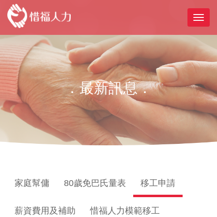
．最新訊息．
家庭幫傭
80歲免巴氏量表
移工申請
薪資費用及補助
惜福人力模範移工