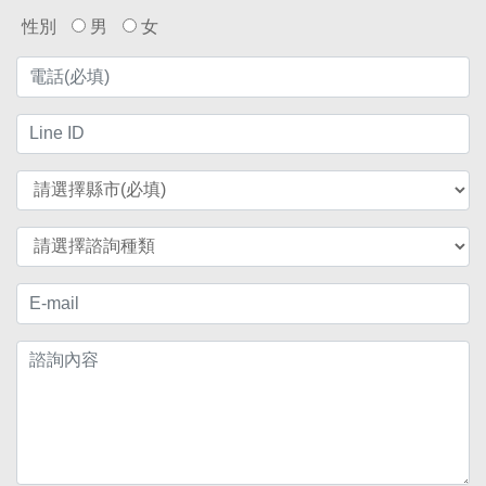
性別
男
女