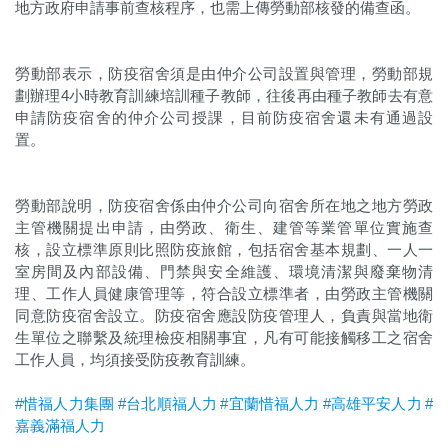
地方政府申請事前查核程序，也需上傳勞動部核發的備查函。
勞動部表示，防疫宿舍須是由仲介公司設置與管理，勞動部規
劃辦理4小時教育訓練培訓種子教師，往後再由種子教師去有意
申請防疫宿舍的仲介公司授課，目前防疫宿舍還未有通過設
置。
勞動部說明，防疫宿舍係由仲介公司向宿舍所在地之地方勞政
主管機關提出申請，由勞政、衛生、建管等業管單位實施查
核，設立標準原則比照防疫旅館，包括宿舍基本規劃、一人一
室房間及內部設備、門禁與安全維護、環境清潔與廢棄物清
理、工作人員健康管理等，符合設立標準者，由勞政主管機關
同意防疫宿舍設立。防疫宿舍應設防疫管理人，負責與當地衛
生單位之聯繫及統理檢疫相關事宜，凡有可能接觸移工之宿舍
工作人員，均須接受防疫教育訓練。
#惜福人力集團
#台北順福人力
#宜蘭惜福人力
#高雄平安人力
#
嘉義滿福人力