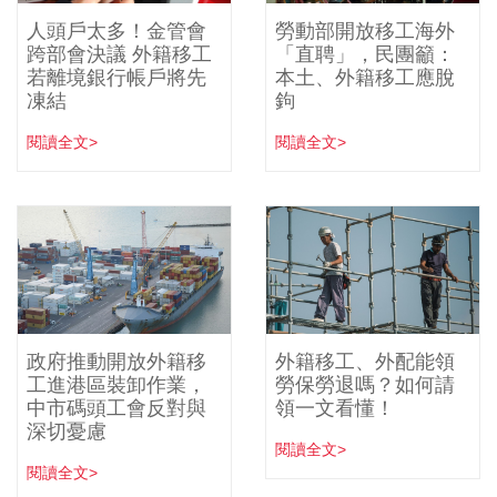
人頭戶太多！金管會
勞動部開放移工海外
跨部會決議 外籍移工
「直聘」，民團籲：
若離境銀行帳戶將先
本土、外籍移工應脫
凍結
鉤
閱讀全文>
閱讀全文>
政府推動開放外籍移
外籍移工、外配能領
工進港區裝卸作業，
勞保勞退嗎？如何請
中市碼頭工會反對與
領一文看懂！
深切憂慮
閱讀全文>
閱讀全文>