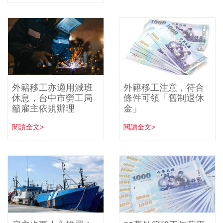
外籍移工亦適用減班
外籍移工注意，符合
休息，台中市勞工局
條件可領「舊制退休
籲雇主依規辦理
金」
閱讀全文>
閱讀全文>