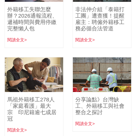
外籍移工失聯怎麼
非法仲介組「泰籍打
辦？2026通報流程、
工團」遭查獲！提醒
遞補時間與費用停繳
雇主：聘僱外籍移工
完整懶人包
務必循合法管道
閱讀全文>
閱讀全文>
馬祖外籍移工278人
分享論點》台灣缺
「家庭看護」最大
工、外籍移工與社會
宗 印尼籍逾七成居
整合之探討
冠
閱讀全文>
閱讀全文>