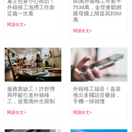
雇主也要小心挨罰！
80萬外籍移工年薪平
外籍移工漁撈工作新
均38萬，金管會鬆綁
定義一次看
匯母國上限提高到50
萬
閱讀全文>
閱讀全文>
服務業缺工！許舒博
外籍移工福音！嘉基
再呼籲引進外籍移
推出多國語音藥袋，
工，放寬僑外生限制
手機一掃就懂
閱讀全文>
閱讀全文>