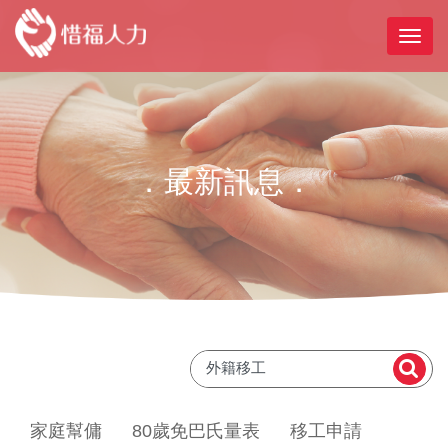
．最新訊息．
家庭幫傭
80歲免巴氏量表
移工申請