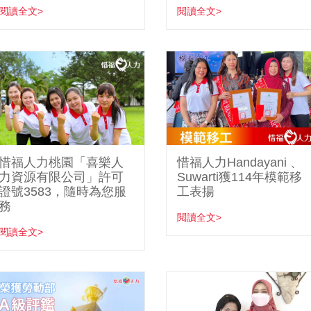
閱讀全文>
閱讀全文>
惜福人力桃園「喜樂人
惜福人力Handayani 、
力資源有限公司」許可
Suwarti獲114年模範移
證號3583，隨時為您服
工表揚
務
閱讀全文>
閱讀全文>