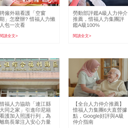
聘僱外籍看護「空窗
勞動部評鑑A級人力仲介
期」怎麼辦? 惜福人力懶
推薦，惜福人力集團評
人包一次看
鑑A級100%
閱讀全文>
閱讀全文>
惜福人力協助「連江縣
【全台人力仲介推薦】
大同之家」引進印尼籍
惜福人力集團6大直營據
看護加入照護行列，為
點，Google好評與A級
離島長輩注入安心力量
仲介指南