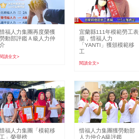
惜福人力集團再度榮獲
宜蘭縣111年模範勞工表
勞動部評鑑Ａ級人力仲
揚，惜福人力
介
「YANTI」獲頒模範移
工
閱讀全文>
閱讀全文>
惜福人力集團「模範移
惜福人力集團獲勞動部
工」榮譽榜
人力仲介A級評鑑