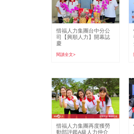
惜福人力集團台中分公
司【興順人力】開幕誌
慶
閱讀全文>
惜福人力集團再度獲勞
動部評鑑A級人力仲介