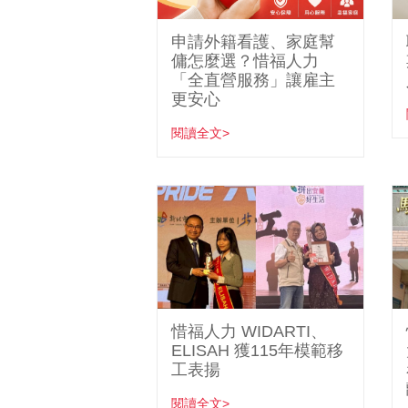
申請外籍看護、家庭幫
傭怎麼選？惜福人力
「全直營服務」讓雇主
更安心
閱讀全文>
惜福人力 WIDARTI、
ELISAH 獲115年模範移
工表揚
閱讀全文>