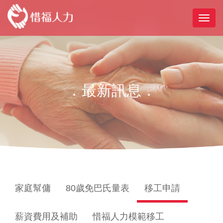
．最新訊息．
家庭幫傭
80歲免巴氏量表
移工申請
薪資費用及補助
惜福人力模範移工