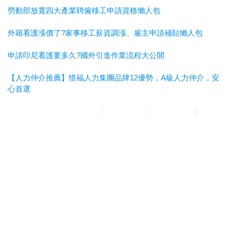
勞動部放寬四大產業聘僱移工申請資格懶人包
外籍看護漲價了?家事移工薪資調漲、雇主申請補貼懶人包
申請印尼看護要多久?國外引進作業流程大公開
【人力仲介推薦】惜福人力集團品牌12優勢，A級人力仲介，安
心首選
惜福人力集團
台北順福人力
宜蘭惜福人力
高雄平安人力
嘉義
滿福人力
台中興順人力
人力仲介推薦
外勞仲介推薦
雲林外勞
仲介推薦
雲林人力仲介推薦
A級仲介
台北人力仲介
宜蘭人力仲介
高雄人力仲介
台中人力仲
介
嘉義人力仲介
台北外勞仲介
宜蘭外勞仲介
高雄外勞仲介
台
中外勞仲介
嘉義外勞仲介
新北人力仲介推薦
宜蘭人力仲介推薦
高雄人力仲介推薦
台中人
力仲介推薦
新北外勞仲介推薦
宜蘭外勞仲介推薦
高雄外勞仲介
推薦
台中外勞仲介推薦