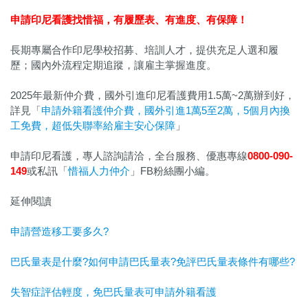
申請印尼看護找惜福，
有履歷表、有進度、有保障！
長期專屬合作印尼學校招募、培訓人才，提供充足人選和履
歷；國內外流程定期追蹤，讓雇主掌握進度。
2025年最新仲介費，國外引進印尼看護費用1.5萬~2萬辦到好，
詳見「
申請外籍看護仲介費，國外引進1萬5至2萬，5個月內換
工免費，超低失聯率給雇主安心保障
」
申請印尼看護，專人諮詢請洽，全台服務、優惠專線
0800-090-
149
或私訊「
惜福人力仲介
」FB粉絲團小編。
延伸閱讀
申請營造移工要多久?
巴氏量表是什麼?如何申請巴氏量表?免評巴氏量表條件有哪些?
失智症評估輕度，免巴氏量表可申請外籍看護