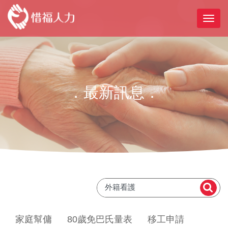
．最新訊息．
家庭幫傭
80歲免巴氏量表
移工申請