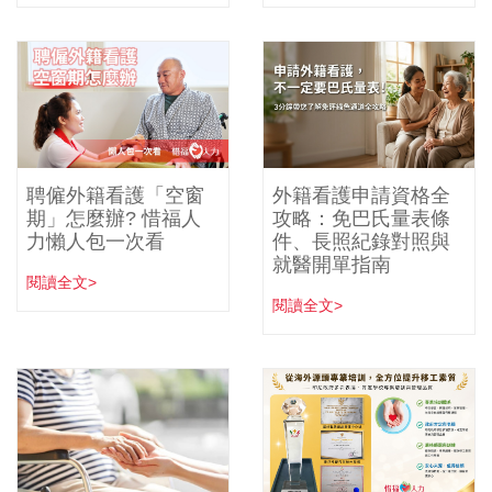
聘僱外籍看護「空窗
外籍看護申請資格全
期」怎麼辦? 惜福人
攻略：免巴氏量表條
力懶人包一次看
件、長照紀錄對照與
就醫開單指南
閱讀全文>
閱讀全文>