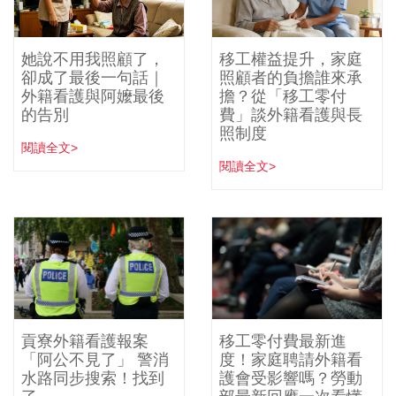
她說不用我照顧了，
移工權益提升，家庭
卻成了最後一句話｜
照顧者的負擔誰來承
外籍看護與阿嬤最後
擔？從「移工零付
的告別
費」談外籍看護與長
照制度
閱讀全文>
閱讀全文>
貢寮外籍看護報案
移工零付費最新進
「阿公不見了」 警消
度！家庭聘請外籍看
水路同步搜索！找到
護會受影響嗎？勞動