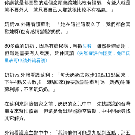
你講就是都喜歡的這個念頭會讓她比較有福氣，有些人就是
就不要外人，就只要自己人那就很比較不有福氣。」
奶奶vs.外籍看護蘇利：「她在這裡這麼久了，我們都會喜
歡她呀(也有感情)謝謝奶奶。」
80多歲的奶奶，因為有糖尿病，輕微
失智
，雖然身體硬朗，
但還是需要有人看護。延伸閱讀
《失智症評估輕度，免巴氏
量表可申請外籍看護》
奶奶vs.外籍看護蘇利：「每天奶奶去散步10點11點回來，
下午4點又去散步，5點回來(你要說謝謝蘇利嗎，媽媽)謝謝
蘇利囉，不客氣奶奶。」
在蘇利來到這個家之前，奶奶的女兒中中，先找認識的台灣
朋友來幫忙照顧，但還是會出現照顧空窗期，中中開始尋找
其它解方。
外籍看護雇主鄭中中：「我請他們可能是九點到五點，那五