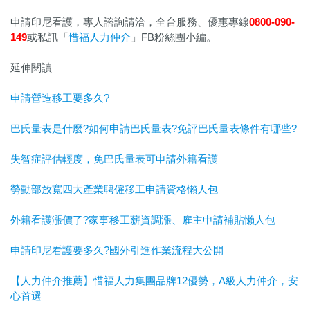
申請印尼看護，專人諮詢請洽，全台服務、優惠專線
0800-090-
149
或私訊「
惜福人力仲介
」FB粉絲團小編。
延伸閱讀
申請營造移工要多久?
巴氏量表是什麼?如何申請巴氏量表?免評巴氏量表條件有哪些?
失智症評估輕度，免巴氏量表可申請外籍看護
勞動部放寬四大產業聘僱移工申請資格懶人包
外籍看護漲價了?家事移工薪資調漲、雇主申請補貼懶人包
申請印尼看護要多久?國外引進作業流程大公開
【人力仲介推薦】惜福人力集團品牌12優勢，A級人力仲介，安
心首選