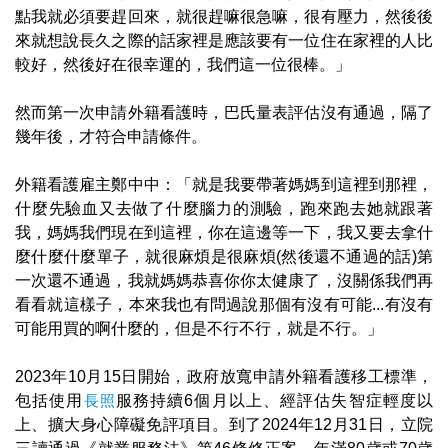
點我就必須要趕回來，就很趕嘛很急嘛，很有壓力，然後後
來就想說長久之際的話家裡是應該要有一位住在家裡的人比
較好，然後好在很幸運的，我們這一位很棒。」
然而第一次申請外籍看護時，巴氏量表評估沒有通過，隔了
幾年後，才符合申請條件。
外籍看護雇主鄭中中：「就是我要帶著媽媽到這裡到那裡，
什麼先驗血又去做了什麼腦力的測驗，跑來跑去她就跟著
我，媽媽我們現在到這裡，你在這邊等一下，我又要去拿什
麼什麼什麼單子，就很麻煩是很麻煩(然後還不通過的話)第
一次還不通過，我就媽媽恭喜你你太健康了，沒關係我們再
看看就這樣子，本來我也有問過說那個有沒有可能...有沒有
可能用買的啊什麼的，但是不行不行，就是不行。」
2023年10月15日開始，政府放寬申請外籍看護移工標準，
包括使用
長照
服務持續6個月以上、經評估失智症輕度以
上、擴大身心障礙免評項目。到了2024年12月31日，立院