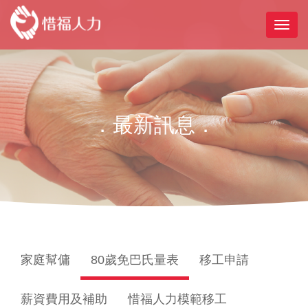
．最新訊息．
家庭幫傭
80歲免巴氏量表
移工申請
薪資費用及補助
惜福人力模範移工