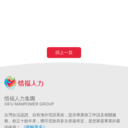
醫院
長照補助
失智症
失智請外勞
身心障礙請外勞
申請營造移工
申請營造外勞
民間營造業移工
土木工程營造移工
申請
農業移工
農業外勞
滿80歲免評
滿80歲免巴氏量表
70歲以
上癌症二期免評
回上一頁
惜福人力集團
XIFU MANPOWER GROUP
台灣合法認證、自有海外培訓系統，提供專業移工申請及相關服
務。創立十餘年來，獲印尼政府多次表揚肯定，是您家庭事業的最
《瞭解更多》
佳後盾！