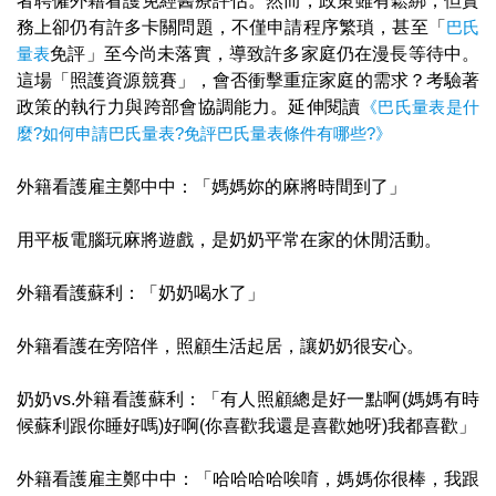
者聘僱外籍看護免經醫療評估。然而，政策雖有鬆綁，但實
務上卻仍有許多卡關問題，不僅申請程序繁瑣，甚至「
巴氏
量表
免評」至今尚未落實，導致許多家庭仍在漫長等待中。
這場「照護資源競賽」，會否衝擊重症家庭的需求？考驗著
政策的執行力與跨部會協調能力。延伸閱讀
《巴氏量表是什
麼?如何申請巴氏量表?免評巴氏量表條件有哪些?》
外籍看護雇主鄭中中：「媽媽妳的麻將時間到了」
用平板電腦玩麻將遊戲，是奶奶平常在家的休閒活動。
外籍看護蘇利：「奶奶喝水了」
外籍看護在旁陪伴，照顧生活起居，讓奶奶很安心。
奶奶vs.外籍看護蘇利：「有人照顧總是好一點啊(媽媽有時
候蘇利跟你睡好嗎)好啊(你喜歡我還是喜歡她呀)我都喜歡」
外籍看護雇主鄭中中：「哈哈哈哈唉唷，媽媽你很棒，我跟