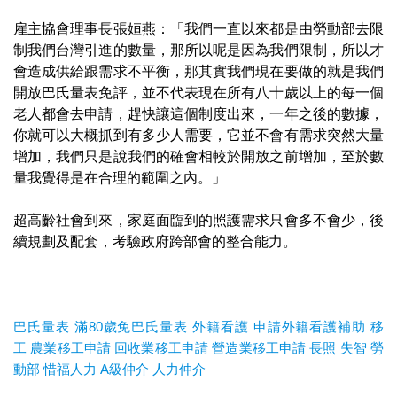
雇主協會理事長張姮燕：「我們一直以來都是由勞動部去限
制我們台灣引進的數量，那所以呢是因為我們限制，所以才
會造成供給跟需求不平衡，那其實我們現在要做的就是我們
開放巴氏量表免評，並不代表現在所有八十歲以上的每一個
老人都會去申請，趕快讓這個制度出來，一年之後的數據，
你就可以大概抓到有多少人需要，它並不會有需求突然大量
增加，我們只是說我們的確會相較於開放之前增加，至於數
量我覺得是在合理的範圍之內。」
超高齡社會到來，家庭面臨到的照護需求只會多不會少，後
續規劃及配套，考驗政府跨部會的整合能力。
巴氏量表
滿80歲免巴氏量表
外籍看護
申請外籍看護補助
移
工
農業移工申請
回收業移工申請
營造業移工申請
長照
失智
勞
動部
惜福人力
A級仲介
人力仲介