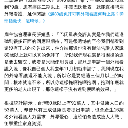
三讀通過《就業服務法》第46條修正案，年滿80歲或70歲
到79歲，患有癌症二期以上，不需巴氏量表，就能直接聘雇
外籍看護。延伸閱讀
《滿80歲免評可聘外籍看護何時上路？勞
部指最快「這時候」》
雇主協會理事長張姮燕：「巴氏量表免評其實是在我們這邊
聽到很多正面的回應跟期待，可是很遺憾的至今我們都看到
還沒有正式的公告出來，仲介端那邊也沒有辦法告訴人家說
80歲以上就可以真的免評了，所以我們現在還是很困擾的還
是要去醫院，或者是只能使用長照，那只是申請一個外籍看
護入境，像我自己個人我去年11月初就申請了，我到現在我
的外籍看護還不能入境，所以它是要經過三個月以上的時
間，根本就進不來，所以你這樣拖啊拖啊拖啊，拖到年底就
更多的老人出現了，那你這樣子沒有達到便民的效果。」
根據統計顯示，台灣80歲以上有91萬人，其中健康人口約
53萬人，即使只有三成健康長者提出申請，也會產生16萬
名外籍看護人力需求，外界憂心，這恐怕會造成搶人大戰，
衝擊重症家庭資源。