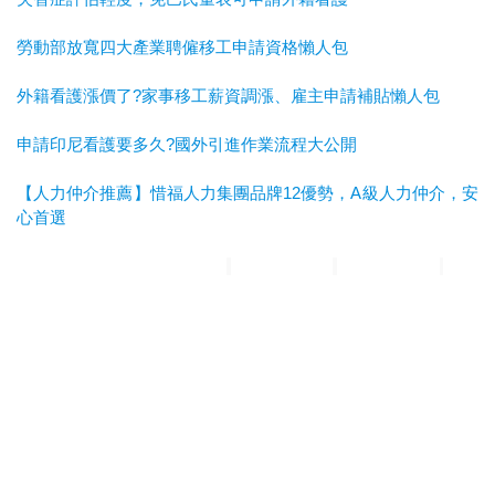
勞動部放寬四大產業聘僱移工申請資格懶人包
外籍看護漲價了?家事移工薪資調漲、雇主申請補貼懶人包
申請印尼看護要多久?國外引進作業流程大公開
【人力仲介推薦】惜福人力集團品牌12優勢，A級人力仲介，安
心首選
惜福人力集團
台北順福人力
宜蘭惜福人力
高雄平安人力
嘉義
滿福人力
台中興順人力
人力仲介推薦
外勞仲介推薦
雲林外勞
仲介推薦
雲林人力仲介推薦
A級仲介
台北人力仲介
宜蘭人力仲介
高雄人力仲介
台中人力仲
介
嘉義人力仲介
台北外勞仲介
宜蘭外勞仲介
高雄外勞仲介
台
中外勞仲介
嘉義外勞仲介
新北人力仲介推薦
宜蘭人力仲介推薦
高雄人力仲介推薦
台中人
力仲介推薦
新北外勞仲介推薦
宜蘭外勞仲介推薦
高雄外勞仲介