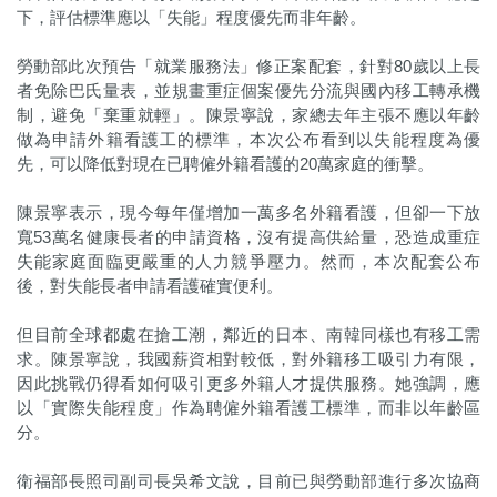
下，評估標準應以「失能」程度優先而非年齡。
勞動部此次預告「就業服務法」修正案配套，針對80歲以上長
者免除巴氏量表，並規畫重症個案優先分流與國內移工轉承機
制，避免「棄重就輕」。陳景寧說，家總去年主張不應以年齡
做為申請外籍看護工的標準，本次公布看到以失能程度為優
先，可以降低對現在已聘僱外籍看護的20萬家庭的衝擊。
陳景寧表示，現今每年僅增加一萬多名外籍看護，但卻一下放
寬53萬名健康長者的申請資格，沒有提高供給量，恐造成重症
失能家庭面臨更嚴重的人力競爭壓力。然而，本次配套公布
後，對失能長者申請看護確實便利。
但目前全球都處在搶工潮，鄰近的日本、南韓同樣也有移工需
求。陳景寧說，我國薪資相對較低，對外籍移工吸引力有限，
因此挑戰仍得看如何吸引更多外籍人才提供服務。她強調，應
以「實際失能程度」作為聘僱外籍看護工標準，而非以年齡區
分。
衛福部長照司副司長吳希文說，目前已與勞動部進行多次協商