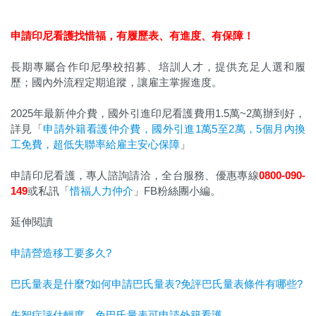
申請印尼看護找惜福，
有履歷表、有進度、有保障！
長期專屬合作印尼學校招募、培訓人才，提供充足人選和履
歷；國內外流程定期追蹤，讓雇主掌握進度。
2025年最新仲介費，國外引進印尼看護費用1.5萬~2萬辦到好，
詳見「
申請外籍看護仲介費，國外引進1萬5至2萬，5個月內換
工免費，超低失聯率給雇主安心保障
」
申請印尼看護，專人諮詢請洽，全台服務、優惠專線
0800-090-
149
或私訊「
惜福人力仲介
」FB粉絲團小編。
延伸閱讀
申請營造移工要多久?
巴氏量表是什麼?如何申請巴氏量表?免評巴氏量表條件有哪些?
失智症評估輕度，免巴氏量表可申請外籍看護