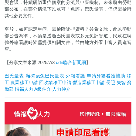
與會議，持續研議重症個案的分流與申審機制。未來將由勞動
部公布，在部分情況下民眾可「免評」巴氏量表，但仍需檢附
其他必要文件。
至於，如何認定重症、需檢附哪些資料？吳希文說，此以勞動
部公告為準，不論是透過巴氏量表或多元免評管道，民眾在聘
僱外籍看護時皆需提供相關文件，並由地方外看申審人員進審
查。
【分享文章來源 2025/7/3
udn聯合新聞網
】
巴氏量表
滿80歲免巴氏量表
外籍看護
申請外籍看護補助
移
工
農業移工申請
回收業移工申請
營造業移工申請
長照
失智
勞
動部
惜福人力
A
級仲介
人力仲介