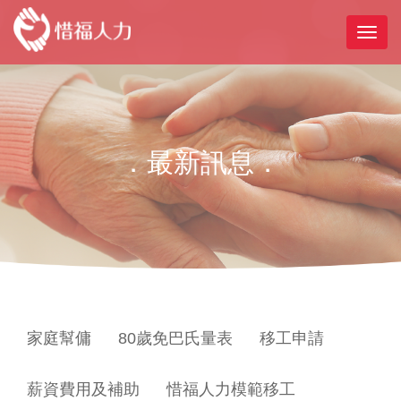
．最新訊息．
家庭幫傭
80歲免巴氏量表
移工申請
薪資費用及補助
惜福人力模範移工