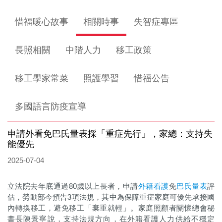
惜福暖心故事
相關時事
失智症專區
長照相關
中階人力
移工政策
移工學家常菜
照護學習
惜福公告
多國語言防疫宣導
申請外看免巴氏量表採「重症先行」，家總：支持失
能優先
2025-07-04
立法院去年底通過80歲以上長者，申請
外籍看護
免
巴氏量表
評
估，勞動部今預告3項法規，其中為保障重症家庭可優先承接國
內轉換移工，避免移工「棄重就輕」。家庭照顧者關懷總會秘
書長陳景寧說，支持法規方向，在外籍看護人力供給不穩定