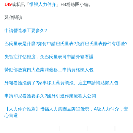
149
或私訊「
惜福人力仲介
」FB粉絲團小編。
延伸閱讀
申請營造移工要多久?
巴氏量表是什麼?如何申請巴氏量表?免評巴氏量表條件有哪些?
失智症評估輕度，免巴氏量表可申請外籍看護
勞動部放寬四大產業聘僱移工申請資格懶人包
外籍看護漲價了?家事移工薪資調漲、雇主申請補貼懶人包
申請印尼看護要多久?國外引進作業流程大公開
【人力仲介推薦】惜福人力集團品牌12優勢，A級人力仲介，安
心首選
惜福人力集團
台北順福人力
宜蘭惜福人力
高雄平安人力
嘉義