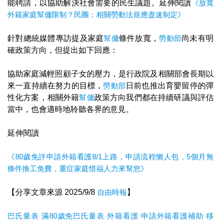
能聘請，以協助解決社會需要的民生議題。延伸閱讀
《放寬
外籍家庭幫傭限制？民團：相關勞動法規應盡速制定》
針對總統媒體專訪提及家庭
幫傭
條件放寬，
勞動部
尚未有明
確政策方向，但提出如下回應：
協助家庭減輕照顧子女的壓力，是行政院及相關部會長期以
來一直持續在努力的目標，
勞動部
日前也推出育嬰留停的彈
性化方案，相關外籍
幫傭
政策方向我們都在持續研議與評估
當中，也會適時地聆聽各界的意見。
延伸閱讀
《80歲免評申請外籍看護8/1上路，申請流程懶人包，5個月無
條件換工免費，重症家庭惜福人力來幫您》
【分享文章來源 2025/9/8
自由時報
】
巴氏量表
滿80歲免巴氏量表
外籍看護
申請外籍看護補助
移