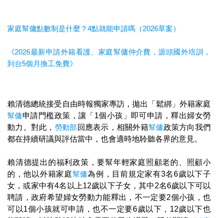
家庭幫傭點數制是什麼？4點就能申請嗎（2026草案）
《2026最新申請外籍看護、家庭幫傭仲介費，源頭國外培訓，
到台5個月換工免費》
賴清德總統接受自由時報獨家專訪，拋出「鬆綁」外籍家庭
幫傭
申請門檻政策，讓「1個小孩」即可申請，釋出婦女勞
動力。對此，
勞動部
回應表示，相關外籍
幫傭
政策方向我們
都在持續研議與評估當中，也會適時地聆聽各界的意見。
賴清德提出的福利政策，要幫年輕家庭照顧老的、照顧小
的，他以外籍家庭
幫傭
為例，目前規定家有3名6歲以下子
女，或家中有4名以上12歲以下子女，其中2名6歲以下可以
聘請，政府希望婦女勞動力能釋出，不一定要2個小孩，也
可以1個小孩就可申請，也不一定要6歲以下，12歲以下也