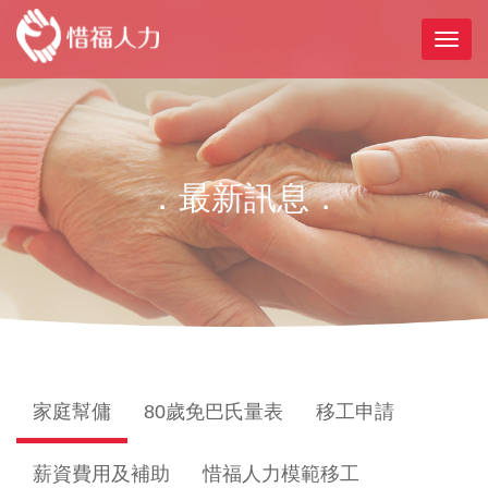
．最新訊息．
家庭幫傭
80歲免巴氏量表
移工申請
薪資費用及補助
惜福人力模範移工