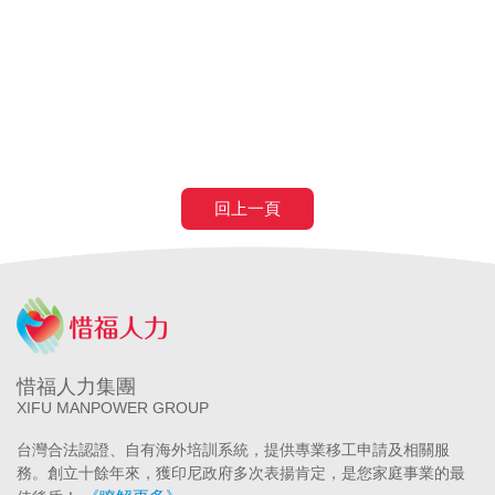
醫院
長照補助
失智症
失智請外勞
身心障礙請外勞
申請營造移工
申請營造外勞
民間營造業移工
土木工程營造移工
申請
農業移工
農業外勞
滿80歲免評
滿80歲免巴氏量表
70歲以
上癌症二期免評
回上一頁
惜福人力集團
XIFU MANPOWER GROUP
台灣合法認證、自有海外培訓系統，提供專業移工申請及相關服
務。創立十餘年來，獲印尼政府多次表揚肯定，是您家庭事業的最