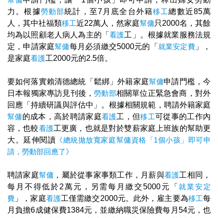
力。根據
勞動部
統計，至7月底全台外籍
移工
總數近85萬
人，其中社福類
移工
近22萬人，然家庭
幫傭
只2000名，其餘
均為以照顧老人病人為主的「
看護
工」。根據就業服務法規
定，申請家庭
幫傭
每月必須繳交5000元的「
就業安定費
」，
是家庭
看護
工2000元的2.5倍。
要如何落實賴清德總統「鬆綁」外籍家庭
幫傭
申請門檻，今
日本報獨家專訪見刊後，
勞動部
相關單位正緊急會商，對外
回應「持續研議與評估中」。根據相關規範，聘請外籍家庭
幫傭
的成本，高於聘請家庭
看護
工，但
移工
可從事的工作內
容，也較
看護
工更廣，也就是對於雙薪家庭上班族的幫助更
大。延伸閱讀
《總統拋放寬家庭幫傭資格「1個小孩」即可申
請，勞動部回應了》
聘請家庭
幫傭
，屬於從事家事類工作，月薪與
看護
工相同，
每月不得低於2萬元，另需每月繳交5000元「
就業安定
費
」，家庭
看護
工僅需繳交2000元。此外，雇主要為
移工
每
月負擔6成健保費1384元，並繳納職災保險費每月54元，也