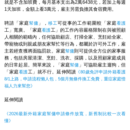
就是不含加班費，每月基本支出為2萬6438元，若加上每週
1天加班，金額上看3萬元，雇主另需負擔其食宿費用。
聘請「家庭
幫傭
」，
移工
可從事的工作範圍較「家庭
看護
工」寬廣。「家庭
看護
工」的工作內容嚴格限制在與被照顧
人相關的範疇內，任何協助顧店、打掃全家、烹飪給全家、
帶寵物或到親戚朋友家幫忙等行為，都屬於許可外工作，雇
主若經查獲將面臨罰款。家庭
幫傭
則可提供全方位的家事服
務，包括房屋清潔、烹飪、洗衣、採購，以及照顧家庭成員
的日常起居。簡單來說，「家庭
幫傭
」可協助雇主遛狗，但
「家庭
看護
工」就不行。延伸閱讀
《80歲免評申請外籍看護
8/1上路，申請流程懶人包，5個月無條件換工免費，重症家庭惜
福人力來幫您》
延伸閱讀
《2026最新外籍家庭幫傭申請條件放寬，新舊制比較一次看
懂》