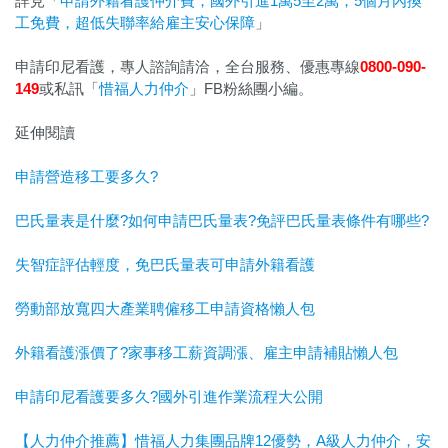
詳見「
申請外籍看護仲介費，國外引進1萬5至2萬，5個月內換
工免費，超低失聯率給雇主安心保障
」
申請印尼看護，專人諮詢請洽，全台服務、優惠專線
0800-090-
149
或私訊「
惜福人力仲介
」FB粉絲團小編。
延伸閱讀
申請營造移工要多久?
巴氏量表是什麼?如何申請巴氏量表?免評巴氏量表條件有哪些?
失智症評估輕度，免巴氏量表可申請外籍看護
勞動部放寬四大產業聘僱移工申請資格懶人包
外籍看護漲價了?家事移工薪資調漲、雇主申請補貼懶人包
申請印尼看護要多久?國外引進作業流程大公開
【人力仲介推薦】惜福人力集團品牌12優勢，A級人力仲介，安