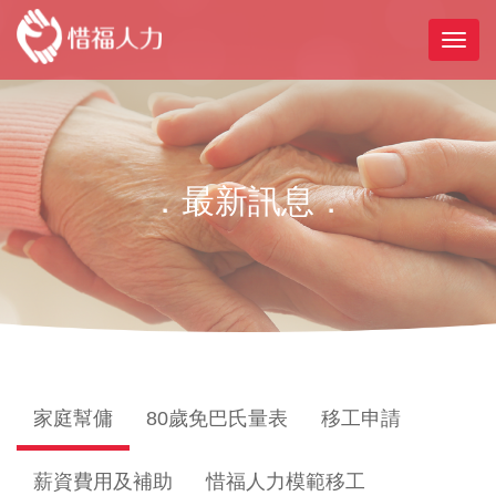
．最新訊息．
家庭幫傭
80歲免巴氏量表
移工申請
薪資費用及補助
惜福人力模範移工