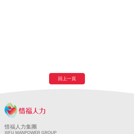
申請外籍看護
申請外勞看護
申請移工
申請外勞
外籍看護薪
資
外勞看護薪資
申請外勞費用
申請看護費用
巴氏量表
放寬巴氏量表
巴氏量表放寬
申請巴氏量表
巴氏量表
醫院
長照補助
失智症
失智請外勞
身心障礙請外勞
申請營造移工
申請營造外勞
民間營造業移工
土木工程營造移工
申請
農業移工
農業外勞
滿80歲免評
滿80歲免巴氏量表
70歲以
上癌症二期免評
回上一頁
惜福人力集團
XIFU MANPOWER GROUP