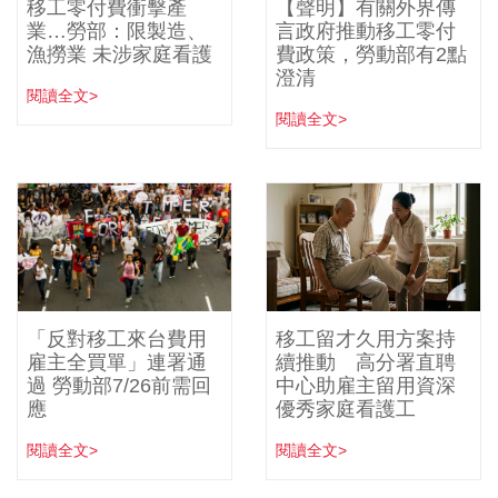
移工零付費衝擊產
【聲明】有關外界傳
業…勞部：限製造、
言政府推動移工零付
漁撈業 未涉家庭看護
費政策，勞動部有2點
澄清
閱讀全文>
閱讀全文>
「反對移工來台費用
移工留才久用方案持
雇主全買單」連署通
續推動 高分署直聘
過 勞動部7/26前需回
中心助雇主留用資深
應
優秀家庭看護工
閱讀全文>
閱讀全文>