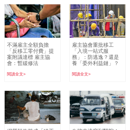
不滿雇主全額負擔
雇主協會重批移工
「反移工零付費」提
「入境一站式服
案附議達標 雇主協
務」：防逃逸？還是
會：暫緩修法
養「委外利益鏈」？
閱讀全文>
閱讀全文>