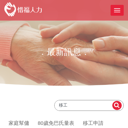
．最新訊息．
家庭幫傭
80歲免巴氏量表
移工申請