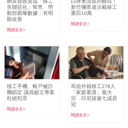
網質疑政策成「移工
白牌車流竄到醫院！
失聯惡化」幫兇 勞
新竹攔查違法載移工
動部親曝數據：有明
重罰10萬
顯改善
閱讀全文>
閱讀全文>
移工手機、帳戶被詐
馬祖外籍移工278人
團鎖定 議員籲立專案
「家庭看護」最大
杜絕犯罪
宗 印尼籍逾七成居
冠
閱讀全文>
閱讀全文>