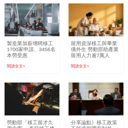
製造業加薪增聘移工
留用資深移工與畢業
1700家申請、3456名
僑外生 勞動部助產業
本勞受惠
留用人力逾7萬人
閱讀全文>
閱讀全文>
勞動部「移工留才久
分享論點》移工政策